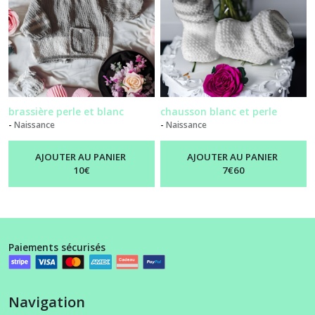
brassière perle et blanc
chausson blanc et perle
-
Naissance
-
Naissance
AJOUTER AU PANIER
AJOUTER AU PANIER
10
€
7
€
60
Paiements sécurisés
Navigation