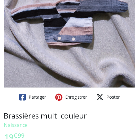
Partager
Enregistrer
Poster
Brassières multi couleur
Naissance
€
99
19