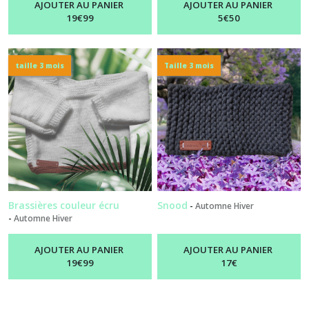
AJOUTER AU PANIER
AJOUTER AU PANIER
19
€
99
5
€
50
taille 3 mois
Taille 3 mois
Brassières couleur écru
Snood
-
Automne Hiver
-
Automne Hiver
AJOUTER AU PANIER
AJOUTER AU PANIER
19
€
99
17
€