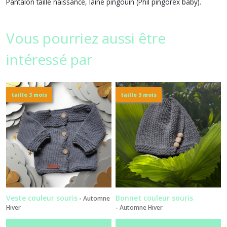
Pantalon taille naissance, laine pingouin (Phil pingorex baby).
Vous pourriez aussi être
intéressé par
taille 3 mois
taille 3 mois
Veste couleur souris
Bonnet couleur souris
-
Automne
Hiver
-
Automne Hiver