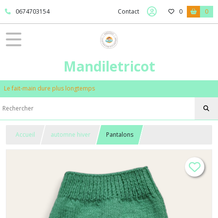
0674703154
Contact
0
0
Mandiletricot
Le fait-main dure plus longtemps
Accueil
automne hiver
Pantalons